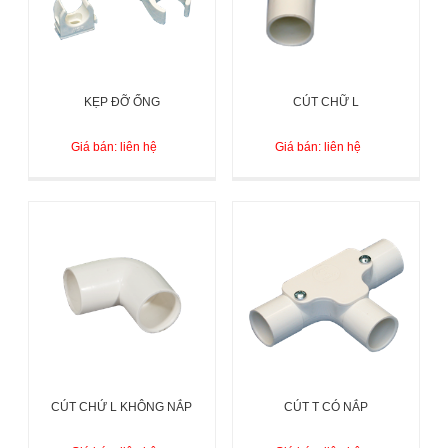
KẸP ĐỠ ỐNG
CÚT CHỮ L
Giá bán: liên hệ
Giá bán: liên hệ
CÚT CHỨ L KHÔNG NẮP
CÚT T CÓ NẮP