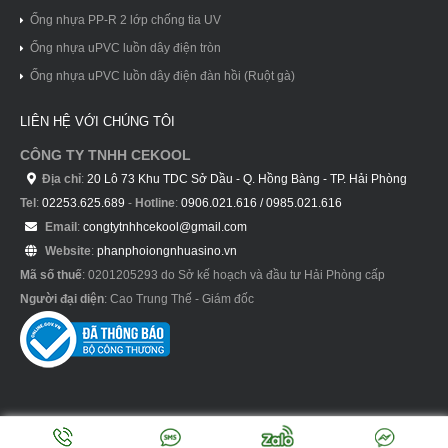
Ống nhựa PP-R 2 lớp chống tia UV
Ống nhựa uPVC luồn dây điện tròn
Ống nhựa uPVC luồn dây điện đàn hồi (Ruột gà)
LIÊN HỆ VỚI CHÚNG TÔI
CÔNG TY TNHH CEKOOL
Địa chỉ
:
20 Lô 73 Khu TDC Sở Dầu - Q. Hồng Bàng - TP. Hải Phòng
Tel
:
02253.625.689
-
Hotline
:
0906.021.616 / 0985.021.616
Email
:
congtytnhhcekool@gmail.com
Website
:
phanphoiongnhuasino.vn
Mã số thuế
: 0201205293 do Sở kế hoạch và đầu tư Hải Phòng cấp
Người đại diện
: Cao Trung Thế - Giám đốc