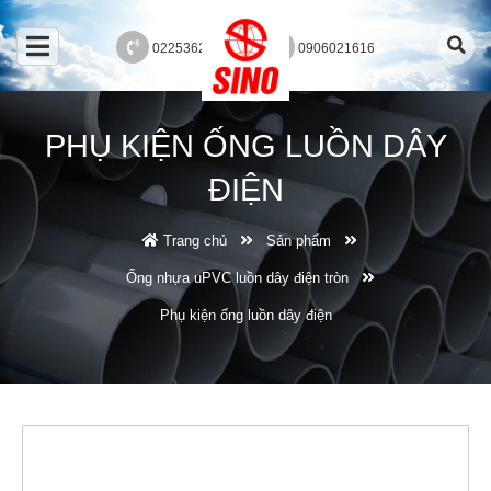
02253625689
0906021616
PHỤ KIỆN ỐNG LUỒN DÂY
ĐIỆN
Trang chủ
Sản phẩm
Ống nhựa uPVC luồn dây điện tròn
Phụ kiện ống luồn dây điện