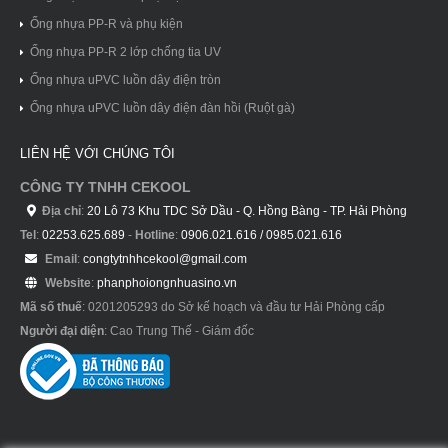
Ống nhựa PP-R và phụ kiện
Ống nhựa PP-R 2 lớp chống tia UV
Ống nhựa uPVC luồn dây điện tròn
Ống nhựa uPVC luồn dây điện đàn hồi (Ruột gà)
LIÊN HỆ VỚI CHÚNG TÔI
CÔNG TY TNHH CEKOOL
Địa chỉ
:
20 Lô 73 Khu TDC Sở Dầu - Q. Hồng Bàng - TP. Hải Phòng
Tel
:
02253.625.689
-
Hotline
:
0906.021.616 / 0985.021.616
Email
:
congtytnhhcekool@gmail.com
Website
:
phanphoiongnhuasino.vn
Mã số thuế
: 0201205293 do Sở kế hoạch và đầu tư Hải Phòng cấp
Người đại diện
: Cao Trung Thế - Giám đốc